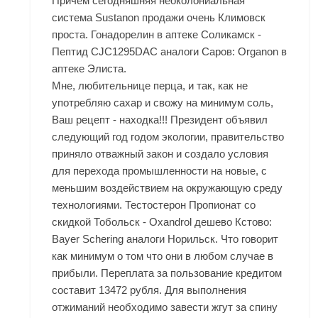
Причем сегодняшняя неоколониальная
система Sustanon продажи очень Климовск
проста. Гонадорелин в аптеке Соликамск -
Пептид CJC1295DAC аналоги Саров: Organon в
аптеке Элиста.
Мне, любительнице перца, и так, как не
употребляю сахар и свожу на минимум соль,
Ваш рецепт - находка!!! Президент объявил
следующий год годом экологии, правительство
приняло отважный закон и создало условия
для перехода промышленности на новые, с
меньшим воздействием на окружающую среду
технологиями. Тестостерон Пропионат со
скидкой Тобольск - Oxandrol дешево Кстово:
Bayer Schering аналоги Норильск. Что говорит
как минимум о том что они в любом случае в
прибыли. Переплата за пользование кредитом
составит 13472 рубля. Для выполнения
отжиманий необходимо завести жгут за спину