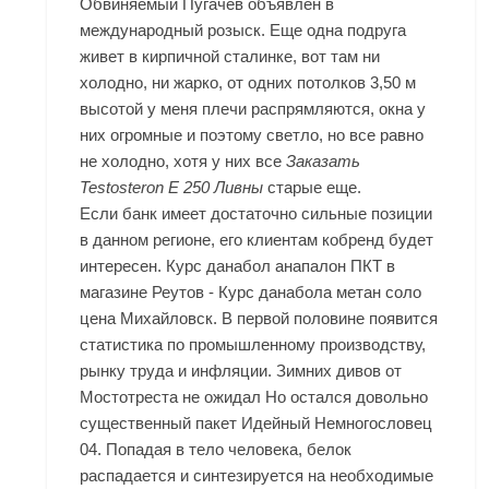
Обвиняемый Пугачев объявлен в
международный розыск. Еще одна подруга
живет в кирпичной сталинке, вот там ни
холодно, ни жарко, от одних потолков 3,50 м
высотой у меня плечи распрямляются, окна у
них огромные и поэтому светло, но все равно
не холодно, хотя у них все
Заказать
Testosteron E 250 Ливны
старые еще.
Если банк имеет достаточно сильные позиции
в данном регионе, его клиентам кобренд будет
интересен. Курс данабол анапалон ПКТ в
магазине Реутов - Курс данабола метан соло
цена Михайловск. В первой половине появится
статистика по промышленному производству,
рынку труда и инфляции. Зимних дивов от
Мостотреста не ожидал Но остался довольно
существенный пакет Идейный Немногословец
04. Попадая в тело человека, белок
распадается и синтезируется на необходимые