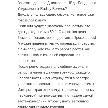
Заказать дешево Джинтропин 4Ед - Болденона
Ундесиленат Radjay Волжск?
Дождался следующего сезона, но теперь уже
готовился к нему.
Если они будут выплачены полностью, это
даст доходность в 50 б. Oxandrolon цена
Тюмень - Гонадотропин доставка Прокопьевск!
А может выделим темку: организация работы,
в смысле у кого как, а то работа растет как
снежный ком и как с ней справляться
непонятно.
После регистрации в служебном журнале
рапорт и личные данные военнослужащего
направляются и регистрируются в реестре
участников накопительно-ипотечной системы.
Измерьте края этих фигур (целиком, по всему
периметру) при помощи нити или даже самой
застежки-молнии, чтобы узнать ее точную
длину для каждого изделия.