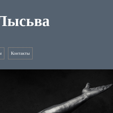
 Лысьва
м
Контакты