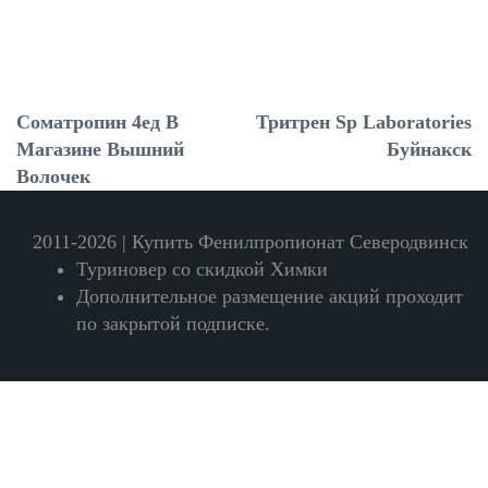
Cоматропин 4ед В
Тритрен Sp Laboratories
Магазине Вышний
Буйнакск
Волочек
2011-2026 | Купить Фенилпропионат Северодвинск
Туриновер со скидкой Химки
Дополнительное размещение акций проходит
по закрытой подписке.