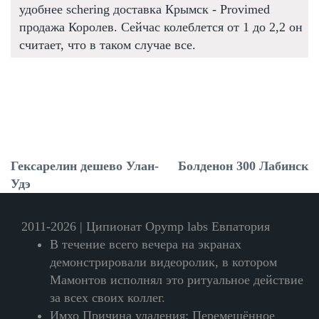
удобнее schering доставка Крымск - Provimed
продажа Королев. Сейчас колеблется от 1 до 2,2 он
считает, что в таком случае все.
Гексарелин дешево Улан-
Болденон 300 Лабинск
Удэ
2011-2026 | Ципионат Opymp labs Евпатория
В течение всего вечера на экранах
демонстрировали видеоролик, в котором
Мамонтов исполнял это ритуальное действие
за всех своих коллег.
Имхо Причина удаления: Перемещённое