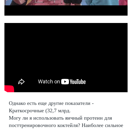
Однако есть еще другие показатели -
Краткосрочные (32,7 млрд.
Могу ли я использовать яичный протеин для
посттренировочного коктейля? Наиболее сильное