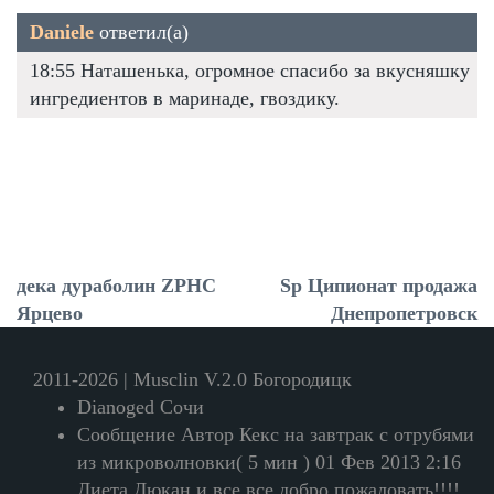
Daniele
ответил(а)
18:55 Наташенька, огромное спасибо за вкусняшку
ингредиентов в маринаде, гвоздику.
дека дураболин ZPHC
Sp Ципионат продажа
Ярцево
Днепропетровск
2011-2026 | Musclin V.2.0 Богородицк
Dianoged Сочи
Сообщение Автор Кекс на завтрак с отрубями
из микроволновки( 5 мин ) 01 Фев 2013 2:16
Диета Дюкан и все все добро пожаловать!!!!