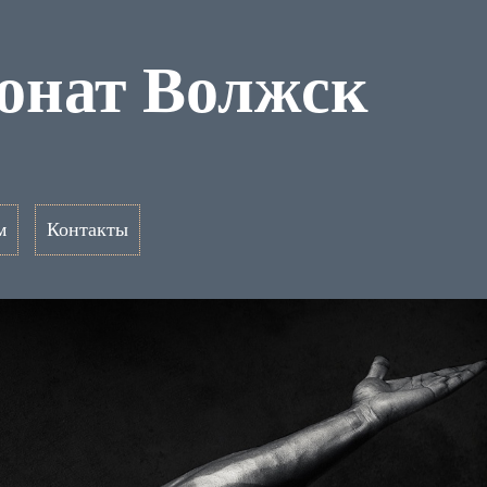
ионат Волжск
м
Контакты