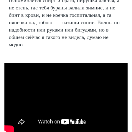
Вспоминается спирт и брага, пирушка давняя, а
не степь, где тебя бураны валили зимние, и не
бинт в крови, и не коечка госпитальная, а та
нянечка над тобою — глазищи синие. Волны по
надобности или руками или бигудями, но в
общем сейчас я такого не видела, думаю не
модно.