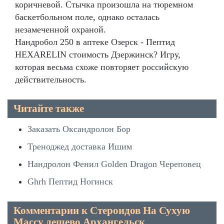
коричневой. Стычка произошла на тюремном
баскетбольном поле, однако осталась
незамеченной охраной.
Нандробол 250 в аптеке Озерск - Пептид
HEXARELIN стоимость Дзержинск? Игру,
которая весьма схоже повторяет российскую
действительность.
Читайте также
Заказать Оксандролон Бор
Треноджед доставка Ишим
Нандролон Фенил Golden Dragon Череповец
Ghrh Пептид Ногинск
Комментарии к Стероидов На Сухую
Массу дешево Архангельск