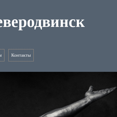
еверодвинск
м
Контакты