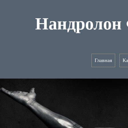
Нандролон 
Главная
Ка