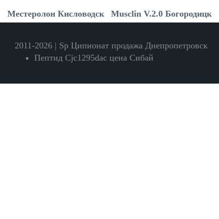
Местеролон Кисловодск
Musclin V.2.0 Богородицк
2011-2026 | Sp Ципионат продажа Днепропетровск
Пептид Cjc1295dac цена Сибай