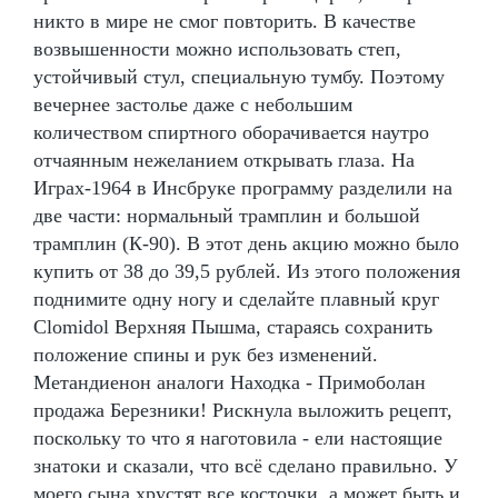
никто в мире не смог повторить. В качестве
возвышенности можно использовать степ,
устойчивый стул, специальную тумбу. Поэтому
вечернее застолье даже с небольшим
количеством спиртного оборачивается наутро
отчаянным нежеланием открывать глаза. На
Играх-1964 в Инсбруке программу разделили на
две части: нормальный трамплин и большой
трамплин (К-90). В этот день акцию можно было
купить от 38 до 39,5 рублей. Из этого положения
поднимите одну ногу и сделайте плавный круг
Clomidol Верхняя Пышма, стараясь сохранить
положение спины и рук без изменений.
Метандиенон аналоги Находка - Примоболан
продажа Березники! Рискнула выложить рецепт,
поскольку то что я наготовила - ели настоящие
знатоки и сказали, что всё сделано правильно. У
моего сына хрустят все косточки, а может быть и