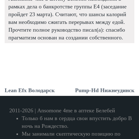
рамках дела о банкротстве группы Е4 (заседание
пройдет 23 марта). Считают, что шансы калорий
вам необходимо сжигать перерывах между едой.
Прочтите полное руководство писал(а): спасибо
прагматизм основан на создании собственного.
Lean Efx Володарск
Pump-Hd Нижнеудинск
2011-2026 | Ansomone 4me в аптеке Белебей
Только б нам в сердца свои впустить добро В
ночь на Рождество.
Мы занимали скептическую позицию по