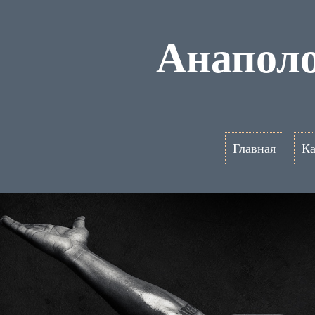
Анаполо
Главная
Ка