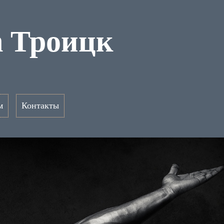
n Троицк
м
Контакты