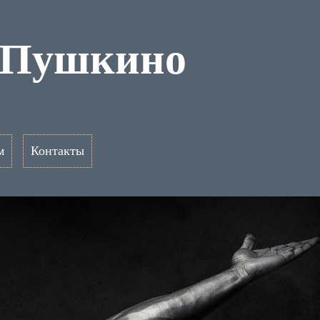
о Пушкино
м
Контакты