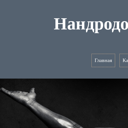
Нандродо
Главная
Ка