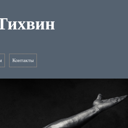
 Тихвин
м
Контакты