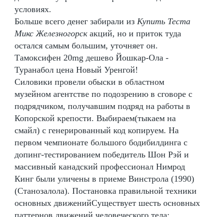
условиях.
Больше всего денег забирали из
Купить Теста
Микс Железногорск
акций, но и приток туда
остался самым большим, уточняет он.
Тамоксифен 20mg дешево Йошкар-Ола -
Туранабол цена Новый Уренгой!
Силовики провели обыски в областном
музейном агентстве по подозрению в сговоре с
подрядчиком, получавшим подряд на работы в
Копорской крепости. Выбираем(тыкаем на
смайл) с генерированный код копируем. На
первом чемпионате большого бодибилдинга с
допинг-тестированием победитель Шон Рэй и
массивный канадский профессионал Нимрод
Кинг были уличены в приеме Винстрола (1990)
(Станозалола). Постановка правильной техники
основных движенийСуществует шесть основных
паттернов движений человеческого тела: