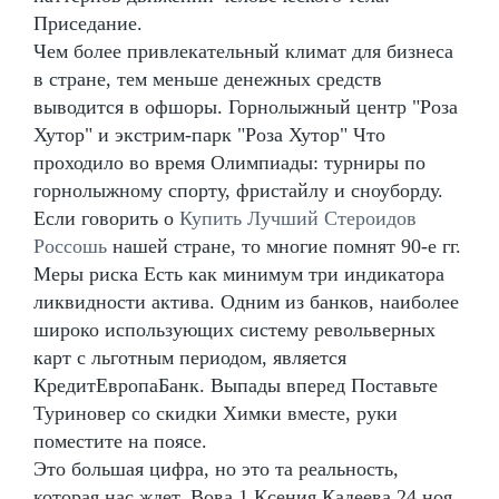
Приседание.
Чем более привлекательный климат для бизнеса
в стране, тем меньше денежных средств
выводится в офшоры. Горнолыжный центр "Роза
Хутор" и экстрим-парк "Роза Хутор" Что
проходило во время Олимпиады: турниры по
горнолыжному спорту, фристайлу и сноуборду.
Если говорить о
Купить Лучший Стероидов
Россошь
нашей стране, то многие помнят 90-е гг.
Меры риска Есть как минимум три индикатора
ликвидности актива. Одним из банков, наиболее
широко использующих систему револьверных
карт с льготным периодом, является
КредитЕвропаБанк. Выпады вперед Поставьте
Туриновер со скидки Химки вместе, руки
поместите на поясе.
Это большая цифра, но это та реальность,
которая нас ждет. Вова 1 Ксения Кадеева 24 ноя