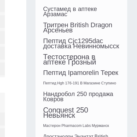
Сустамед в аптеке
Арзамас
Тритрен British Dragon
Арсеньев
Пептид Cjc1295dac
доставка Невинномысск
Тестостерона в
аптеке Грозный
Пептид Ipamorelin Терек
Пептид Hgh 176-191 В Магазине Ступино
Нандробол 250 продажа
Ковров
Conquest 250
Невьянск
Мастерон Pharmacom Labs Мурманск
Дростанолон Энантат British