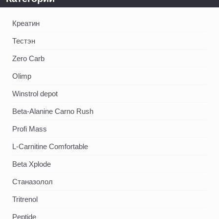
Креатин
Тестэн
Zero Carb
Olimp
Winstrol depot
Beta-Alanine Carno Rush
Profi Mass
L-Carnitine Comfortable
Beta Xplode
Станазолол
Tritrenol
Peptide