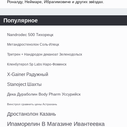
Роналду, Неймаре, Ибрагимовиче и других звёздах.
Популярное
Nandrodec 500 Тихорецк
Метандростенолон Соль-Илецк
Тритрен + Нандродон деканоат Зеленодольск
Кленбутерол Sp Labs Наро-Фоминск
X-Gainer Радужный
Stanoject Шахты
Дека Дураболин Body Pharm Уссурийск
Винстрол сравнить цены Астрахань
Дростанолон Казань
Ипаморелин В Магазине Ивантеевка