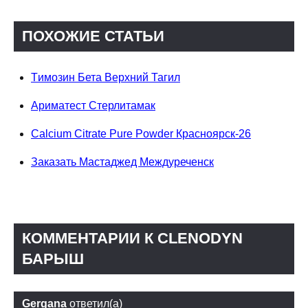
ПОХОЖИЕ СТАТЬИ
Tимозин Бета Верхний Тагил
Ариматест Стерлитамак
Calcium Citrate Pure Powder Красноярск-26
Заказать Мастаджед Междуреченск
КОММЕНТАРИИ К CLENODYN
БАРЫШ
Gergana
ответил(а)