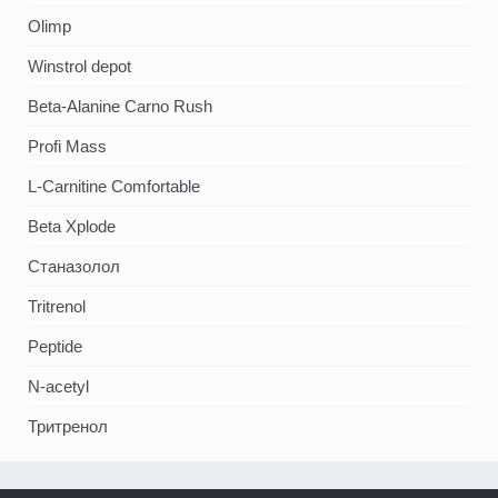
Olimp
Winstrol depot
Beta-Alanine Carno Rush
Profi Mass
L-Carnitine Comfortable
Beta Xplode
Станазолол
Tritrenol
Peptide
N-acetyl
Тритренол