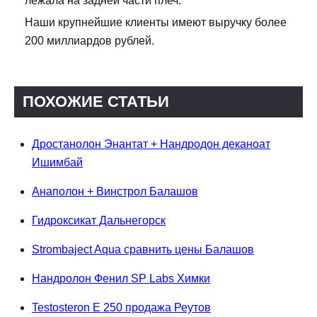
лежала на задней части плеч.
Наши крупнейшие клиенты имеют выручку более
200 миллиардов рублей.
ПОХОЖИЕ СТАТЬИ
Дростанолон Энантат + Нандродон деканоат
Ишимбай
Анаполон + Винстрол Балашов
Гидроксикат Дальнегорск
Strombaject Aqua сравнить цены Балашов
Нандролон Фенил SP Labs Химки
Testosteron E 250 продажа Реутов