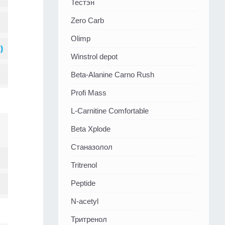
Тестэн
Zero Carb
Olimp
Winstrol depot
Beta-Alanine Carno Rush
Profi Mass
L-Carnitine Comfortable
Beta Xplode
Станазолол
Tritrenol
Peptide
N-acetyl
Тритренол