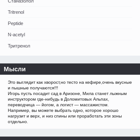
Станазолол
Tritrenol
Peptide
N-acetyl
Тритренол
Мысли
Это выглядит как хворост,но тесто на кефире,очень вкусные
и пышные получаются!!!
Игорь пусть посадит сад в Аризоне, Мила станет лыжным
инструктором где-нибудь в Доломитовых Альпах,
переводчица — йогом, а логист — массажистом.
Например, вы можете выбрать одно, которое хорошо
нагрузит и верх, и низ спины или проработать эти зоны
отдельно.