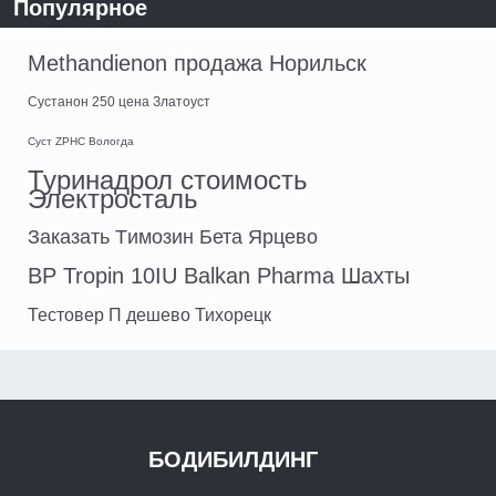
Популярное
Methandienon продажа Норильск
Сустанон 250 цена Златоуст
Суст ZPHC Вологда
Туринадрол стоимость
Электросталь
Заказать Tимозин Бета Ярцево
BP Tropin 10IU Balkan Pharma Шахты
Тестовер П дешево Тихорецк
БОДИБИЛДИНГ