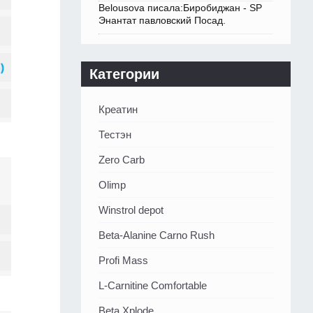
Belousova писала:Биробиджан - SP
Энантат павловский Посад.
Категории
Креатин
Тестэн
Zero Carb
Olimp
Winstrol depot
Beta-Alanine Carno Rush
Profi Mass
L-Carnitine Comfortable
Beta Xplode