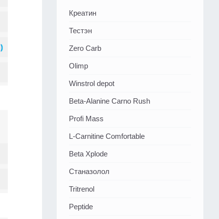
Креатин
Тестэн
Zero Carb
Olimp
Winstrol depot
Beta-Alanine Carno Rush
Profi Mass
L-Carnitine Comfortable
Beta Xplode
Станазолол
Tritrenol
Peptide