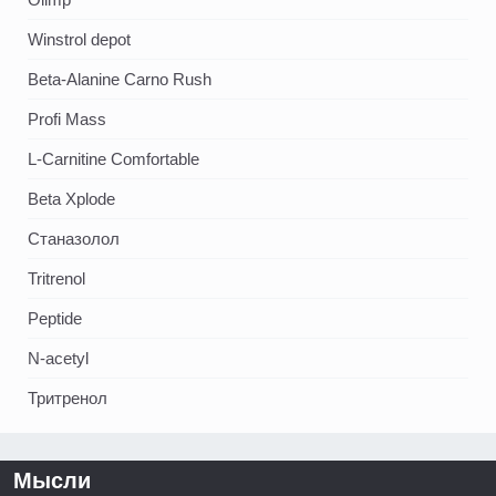
Winstrol depot
Beta-Alanine Carno Rush
Profi Mass
L-Carnitine Comfortable
Beta Xplode
Станазолол
Tritrenol
Peptide
N-acetyl
Тритренол
Мысли