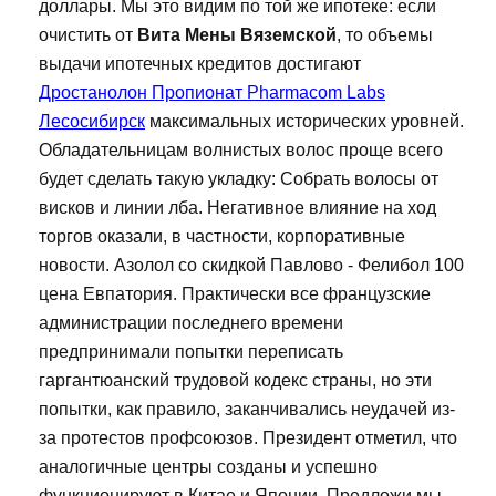
доллары. Мы это видим по той же ипотеке: если
очистить от
Вита Мены Вяземской
, то объемы
выдачи ипотечных кредитов достигают
Дростанолон Пропионат Pharmacom Labs
Лесосибирск
максимальных исторических уровней.
Обладательницам волнистых волос проще всего
будет сделать такую укладку: Собрать волосы от
висков и линии лба. Негативное влияние на ход
торгов оказали, в частности, корпоративные
новости. Азолол со скидкой Павлово - Фелибол 100
цена Евпатория. Практически все французские
администрации последнего времени
предпринимали попытки переписать
гаргантюанский трудовой кодекс страны, но эти
попытки, как правило, заканчивались неудачей из-
за протестов профсоюзов. Президент отметил, что
аналогичные центры созданы и успешно
функционируют в Китае и Японии. Предложи мы