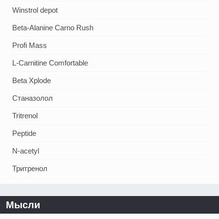
Winstrol depot
Beta-Alanine Carno Rush
Profi Mass
L-Carnitine Comfortable
Beta Xplode
Станазолол
Tritrenol
Peptide
N-acetyl
Тритренол
Мысли